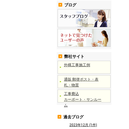
ブログ
弊社サイト
外構工事施工例
通販 郵便ポスト・表
札・物置
工事費込
カーポート・サンルー
ム
過去ブログ
2023年12月 (1件)