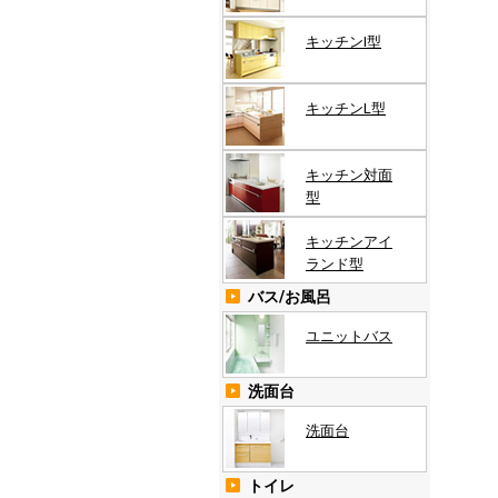
キッチンI型
キッチンL型
キッチン対面
型
キッチンアイ
ランド型
バス/お風呂
ユニットバス
洗面台
洗面台
トイレ