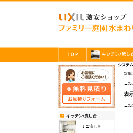
システム
新商
この
表
この
キッチン/流し台
ミニ流し台