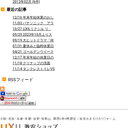
2013年02月 (6件)
最近の記事
12/16 年末年始休業のおし
らせ
11/03 パナソニック アラ
ウーノ...
10/27 LIXILリクシル リ...
09/29 2023年10月よりス
タ...
09/19 大ヒットドラマ「何
曜日に...
07/31 夏休みと臨時休業日
のお知...
04/21 ゴールデンウイーク
休業の...
12/17 年末年始の休業日の
お知ら...
11/18 クリナップの洗面
台 ファ...
11/14 タンクレストイレVS
タン...
RSSフィード