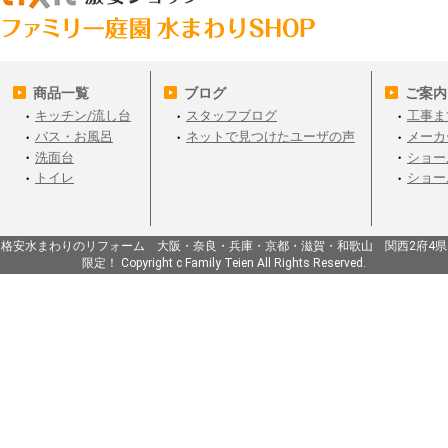
商品一覧
ブログ
ご案内
キッチン/流し台
スタッフブログ
工事ま
バス・お風呂
ネットで見つけたユーザの声
メーカ
洗面台
ショー
トイレ
ショー
格安水まわりのリフォーム 大阪・奈良・兵庫・京都・滋賀・和歌山 関西2府4県
限定！ Copyright c Family Teien All Rights Reserved.