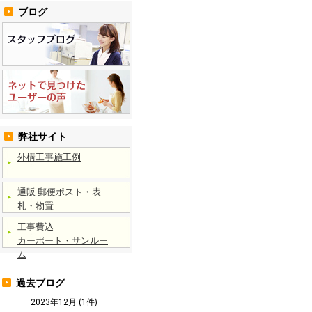
ブログ
弊社サイト
外構工事施工例
通販 郵便ポスト・表
札・物置
工事費込
カーポート・サンルー
ム
過去ブログ
2023年12月 (1件)