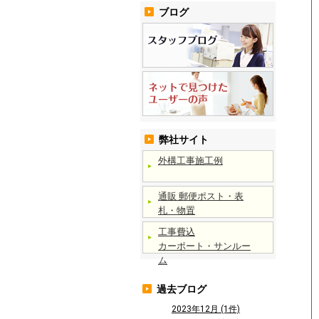
ブログ
弊社サイト
外構工事施工例
通販 郵便ポスト・表
札・物置
工事費込
カーポート・サンルー
ム
過去ブログ
2023年12月 (1件)