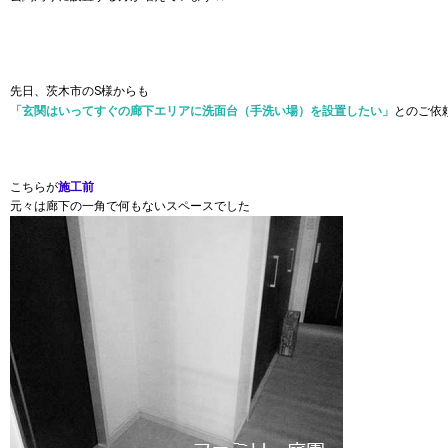
先日、茨木市のS様からも
「玄関はいってすぐの廊下エリアに洗面台（手洗い場）を設置したい」
とのご依
こちらが
施工前
元々は廊下の一角で何もないスペースでした