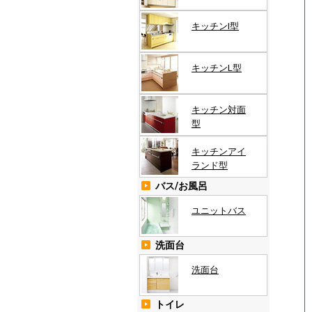
キッチンI型
キッチンL型
キッチン対面
型
キッチンアイ
ランド型
バス/お風呂
ユニットバス
洗面台
洗面台
トイレ