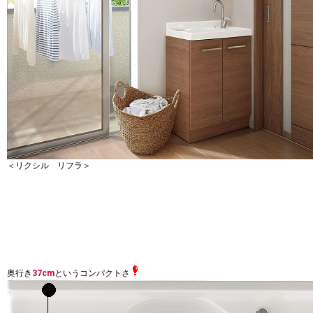
＜リクシル リフラ＞
奥行き
37cm
というコンパクトさ