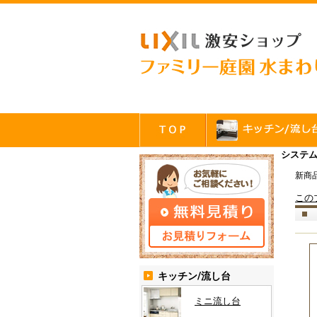
システム
新商
この
キッチン/流し台
ミニ流し台