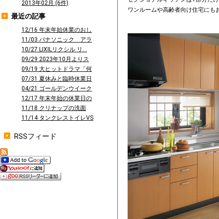
2013年02月 (6件)
ワンルームや高齢者向け住宅にも
最近の記事
12/16 年末年始休業のおし
らせ
11/03 パナソニック アラ
ウーノ...
10/27 LIXILリクシル リ...
09/29 2023年10月よりス
タ...
09/19 大ヒットドラマ「何
曜日に...
07/31 夏休みと臨時休業日
のお知...
04/21 ゴールデンウイーク
休業の...
12/17 年末年始の休業日の
お知ら...
11/18 クリナップの洗面
台 ファ...
11/14 タンクレストイレVS
タン...
RSSフィード