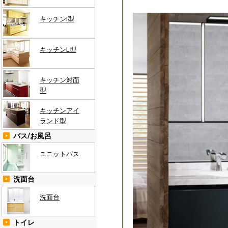
キッチンI型
キッチンL型
キッチン対面
型
キッチンアイ
ランド型
バス/お風呂
ユニットバス
洗面台
洗面台
トイレ