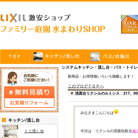
システムキッチン・流し台・バス・トイレが
新商品・お得情報いろいろ掲載します！
このブログＴＯＰへ
洗面台リクシルのルミシス 217、00
みなさまこんにちは
キッチン/流し台
ル
ミニ流し台
今日は リクシルの洗面化粧台