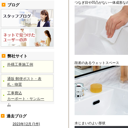
つなぎ目や凹凸がない一体成形な
ブログ
弊社サイト
段差のあるウェットスペース
外構工事施工例
通販 郵便ポスト・表
札・物置
工事費込
カーポート・サンルー
ム
過去ブログ
水じまいのよい形状
2023年12月 (1件)