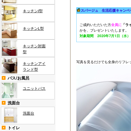
スパージュ 生活応援キャンペ
キッチンI型
ご成約いただいた方
全員に
「ラ
キッチンL型
かを、プレゼントいたします。
対象期間 2020年7月1日（水）
キッチン対面
型
写真を見るだけでも全身のリフレ
キッチンアイ
ランド型
バス/お風呂
ユニットバス
洗面台
洗面台
トイレ