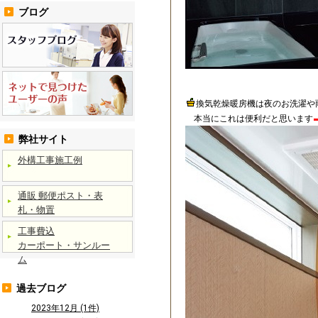
ブログ
換気乾燥暖房機は夜のお洗濯や
本当にこれは便利だと思います
弊社サイト
外構工事施工例
通販 郵便ポスト・表
札・物置
工事費込
カーポート・サンルー
ム
過去ブログ
2023年12月 (1件)