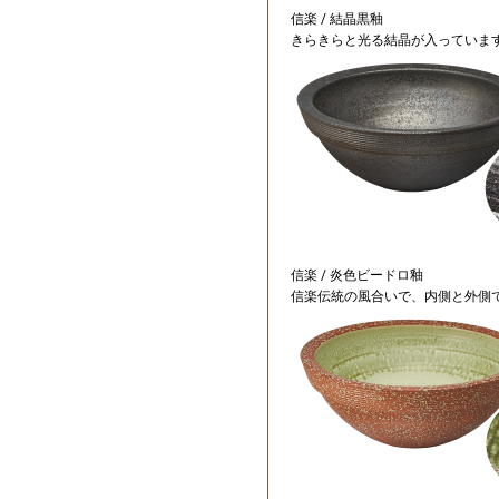
信楽 / 結晶黒釉
きらきらと光る結晶が入っていま
信楽 / 炎色ビードロ釉
信楽伝統の風合いで、内側と外側