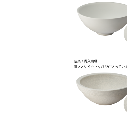
信楽 / 貫入白釉
貫入という小さなひびが入ってい