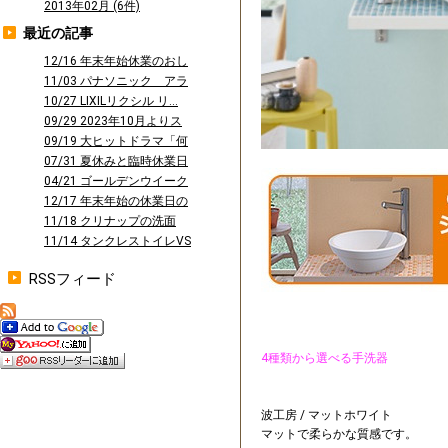
2013年02月 (6件)
最近の記事
12/16 年末年始休業のおし
らせ
11/03 パナソニック アラ
ウーノ...
10/27 LIXILリクシル リ...
09/29 2023年10月よりス
タ...
09/19 大ヒットドラマ「何
曜日に...
07/31 夏休みと臨時休業日
のお知...
04/21 ゴールデンウイーク
休業の...
12/17 年末年始の休業日の
お知ら...
11/18 クリナップの洗面
台 ファ...
11/14 タンクレストイレVS
タン...
RSSフィード
4種類から選べる手洗器
波工房 / マットホワイト
マットで柔らかな質感です。