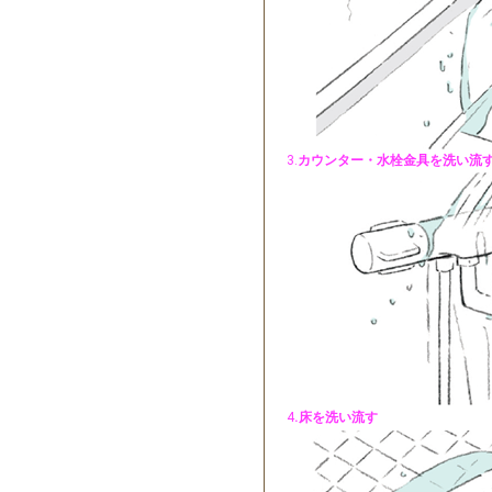
3.
カウンター・水栓金具を洗い流
4
.床を洗い流す