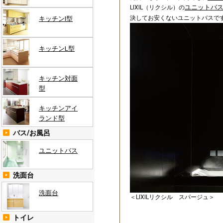
ユニットバ
LIXIL（リクシル）の
決してお安くないユニットバスで
キッチンI型
キッチンL型
キッチン対面
型
キッチンアイ
ランド型
バス/お風呂
ユニットバス
洗面台
洗面台
＜LIXILリクシル スパージュ＞
トイレ