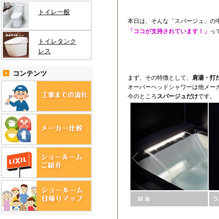
トイレ一般
本日は、そんな「スパージュ」の
「ココが支持されています！」
っ
トイレタンク
レス
コンテンツ
まず、その特徴として、
肩湯・打
オーバーヘッドシャワーは他メー
今のところ
スパージュだけ
です。