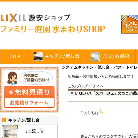
システムキッチン・流し台・バス・トイレが
新商品・お得情報いろいろ掲載します！
このブログＴＯＰへ
LIXILバス「スパージュ」のココが
こんにちは
キッチン/流し台
ミニ流し台
入浴
先日こちらのブログ内でも、