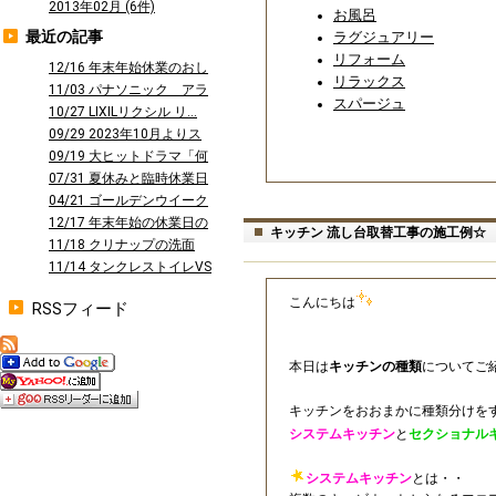
2013年02月 (6件)
お風呂
最近の記事
ラグジュアリー
リフォーム
12/16 年末年始休業のおし
リラックス
らせ
11/03 パナソニック アラ
スパージュ
ウーノ...
10/27 LIXILリクシル リ...
09/29 2023年10月よりス
タ...
09/19 大ヒットドラマ「何
曜日に...
07/31 夏休みと臨時休業日
のお知...
04/21 ゴールデンウイーク
休業の...
12/17 年末年始の休業日の
キッチン 流し台取替工事の施工例☆
お知ら...
11/18 クリナップの洗面
台 ファ...
11/14 タンクレストイレVS
タン...
こんにちは
RSSフィード
本日は
キッチンの種類
についてご
キッチンをおおまかに種類分けを
システムキッチン
と
セクショナル
システムキッチン
とは・・