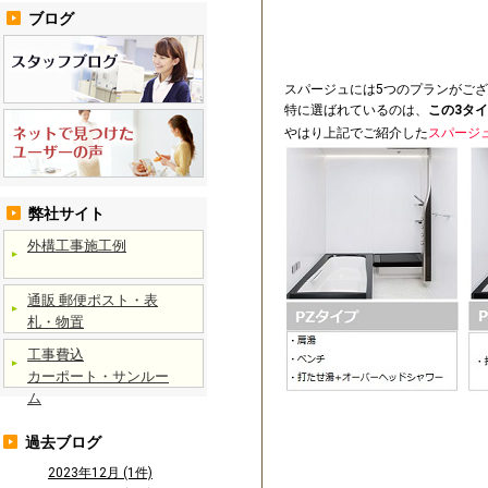
ブログ
スパージュには5つのプランがご
特に選ばれているのは、
この3タ
やはり上記でご紹介した
スパージ
弊社サイト
外構工事施工例
通販 郵便ポスト・表
札・物置
工事費込
カーポート・サンルー
ム
過去ブログ
2023年12月 (1件)