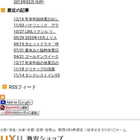
2013年02月 (6件)
最近の記事
12/16 年末年始休業のおし
らせ
11/03 パナソニック アラ
ウーノ...
10/27 LIXILリクシル リ...
09/29 2023年10月よりス
タ...
09/19 大ヒットドラマ「何
曜日に...
07/31 夏休みと臨時休業日
のお知...
04/21 ゴールデンウイーク
休業の...
12/17 年末年始の休業日の
お知ら...
11/18 クリナップの洗面
台 ファ...
11/14 タンクレストイレVS
タン...
RSSフィード