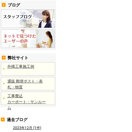
ブログ
弊社サイト
外構工事施工例
通販 郵便ポスト・表
札・物置
工事費込
カーポート・サンルー
ム
過去ブログ
2023年12月 (1件)