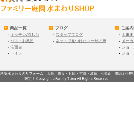
商品一覧
ブログ
ご案内
キッチン/流し台
スタッフブログ
工事ま
バス・お風呂
ネットで見つけたユーザの声
メーカ
洗面台
ショー
トイレ
ショー
格安水まわりのリフォーム 大阪・奈良・兵庫・京都・滋賀・和歌山 関西2府4県
限定！ Copyright c Family Teien All Rights Reserved.