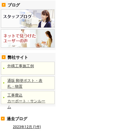
ブログ
弊社サイト
外構工事施工例
通販 郵便ポスト・表
札・物置
工事費込
カーポート・サンルー
ム
過去ブログ
2023年12月 (1件)