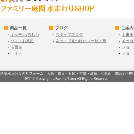
商品一覧
ブログ
ご案内
キッチン/流し台
スタッフブログ
工事ま
バス・お風呂
ネットで見つけたユーザの声
メーカ
洗面台
ショー
トイレ
ショー
格安水まわりのリフォーム 大阪・奈良・兵庫・京都・滋賀・和歌山 関西2府4県
限定！ Copyright c Family Teien All Rights Reserved.