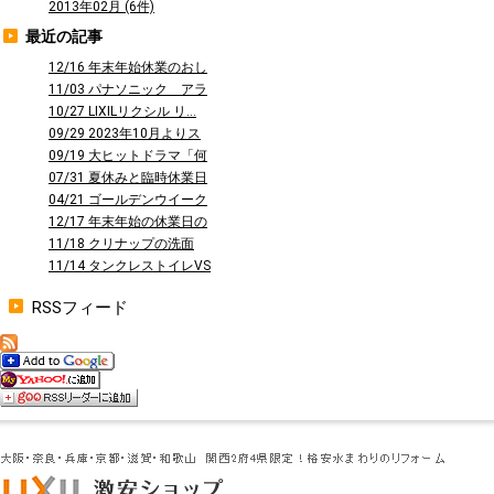
2013年02月 (6件)
最近の記事
12/16 年末年始休業のおし
らせ
11/03 パナソニック アラ
ウーノ...
10/27 LIXILリクシル リ...
09/29 2023年10月よりス
タ...
09/19 大ヒットドラマ「何
曜日に...
07/31 夏休みと臨時休業日
のお知...
04/21 ゴールデンウイーク
休業の...
12/17 年末年始の休業日の
お知ら...
11/18 クリナップの洗面
台 ファ...
11/14 タンクレストイレVS
タン...
RSSフィード