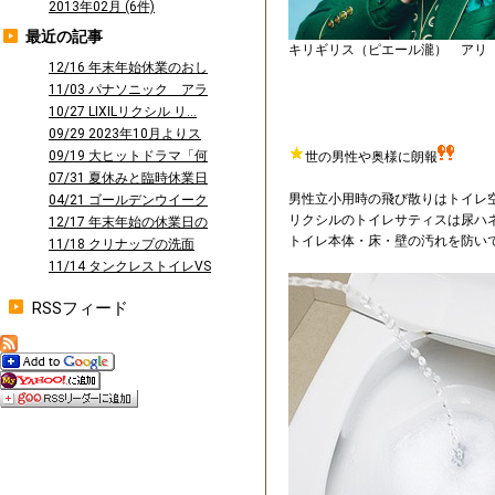
2013年02月 (6件)
最近の記事
キリギリス（ピエール瀧） アリ
12/16 年末年始休業のおし
らせ
11/03 パナソニック アラ
ウーノ...
10/27 LIXILリクシル リ...
09/29 2023年10月よりス
タ...
09/19 大ヒットドラマ「何
世の男性や奥様に朗報
曜日に...
07/31 夏休みと臨時休業日
男性立小用時の飛び散りはトイレ
のお知...
04/21 ゴールデンウイーク
リクシルのトイレサティスは尿ハ
休業の...
12/17 年末年始の休業日の
トイレ本体・床・壁の汚れを防い
お知ら...
11/18 クリナップの洗面
台 ファ...
11/14 タンクレストイレVS
タン...
RSSフィード