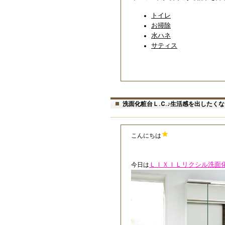
トイレ
お掃除
水ハネ
サティス
洗面化粧台Ｌ.C.♪生活感を出した
こんにちは
ＬＩＸＩＬリクシル洗面化
今日は