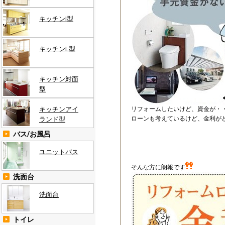
キッチンI型
キッチンL型
キッチン対面
型
キッチンアイ
リフォームしたいけど、資金が・
ローンも考えているけど、金利が
ランド型
バス/お風呂
ユニットバス
そんな方に朗報です
洗面台
洗面台
トイレ