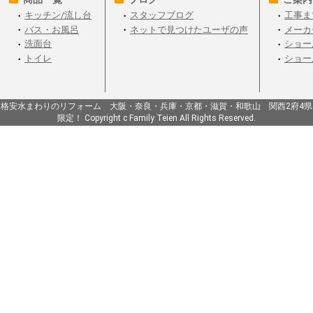
キッチン/流し台
スタッフブログ
工事ま
バス・お風呂
ネットで見つけたユーザの声
メーカ
洗面台
ショー
トイレ
ショー
格安水まわりのリフォーム 大阪・奈良・兵庫・京都・滋賀・和歌山 関西2府4県
限定！ Copyright c Family Teien All Rights Reserved.