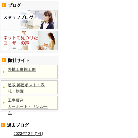
ブログ
弊社サイト
外構工事施工例
通販 郵便ポスト・表
札・物置
工事費込
カーポート・サンルー
ム
過去ブログ
2023年12月 (1件)