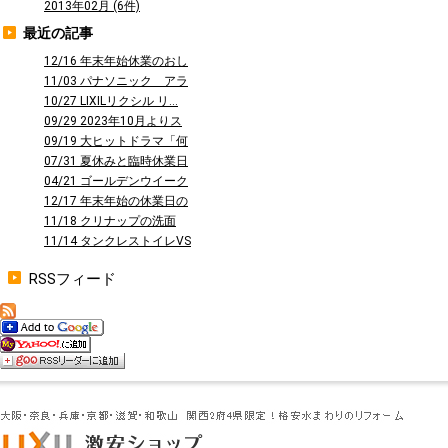
2013年02月 (6件)
最近の記事
12/16 年末年始休業のおし
らせ
11/03 パナソニック アラ
ウーノ...
10/27 LIXILリクシル リ...
09/29 2023年10月よりス
タ...
09/19 大ヒットドラマ「何
曜日に...
07/31 夏休みと臨時休業日
のお知...
04/21 ゴールデンウイーク
休業の...
12/17 年末年始の休業日の
お知ら...
11/18 クリナップの洗面
台 ファ...
11/14 タンクレストイレVS
タン...
RSSフィード