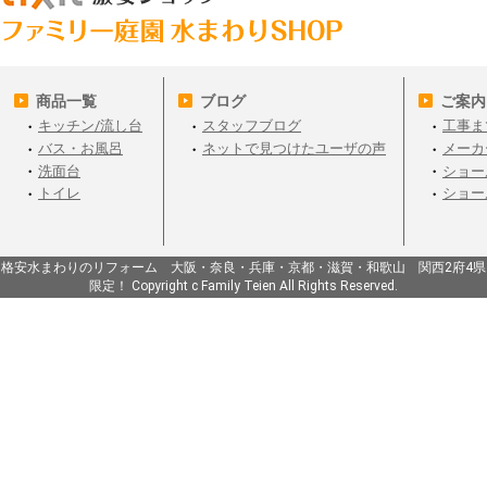
商品一覧
ブログ
ご案内
キッチン/流し台
スタッフブログ
工事ま
バス・お風呂
ネットで見つけたユーザの声
メーカ
洗面台
ショー
トイレ
ショー
格安水まわりのリフォーム 大阪・奈良・兵庫・京都・滋賀・和歌山 関西2府4県
限定！ Copyright c Family Teien All Rights Reserved.